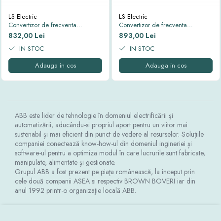
Thorn ECO
LS Electric
LS Electric
Vyrtych
Convertizor de frecventa
Convertizor de frecventa
monofazat M100; 0.75kW, filtru
monofazat M100; 0.75kW, filtru
832,00 Lei
893,00 Lei
EMC, cu tastatura
EMC, Modbus RTU, cu tastatura
IN STOC
IN STOC
Adauga in cos
Adauga in cos
ABB este lider de tehnologie în domeniul electrificării și
automatizării, aducându-si propriul aport pentru un viitor mai
sustenabil și mai eficient din punct de vedere al resurselor. Soluțiile
companiei conectează know-how-ul din domeniul ingineriei și
software-ul pentru a optimiza modul în care lucrurile sunt fabricate,
manipulate, alimentate și gestionate.
Grupul ABB a fost prezent pe piaţa românească, la inceput prin
cele două companii ASEA si respectiv BROWN BOVERI iar din
anul 1992 printr-o organizaţie locală ABB.