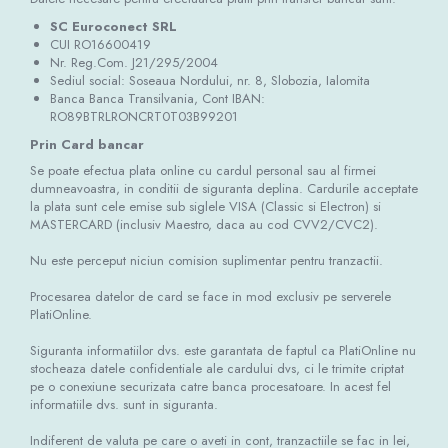
Thorn ECO
SC Euroconect SRL
CUI RO16600419
Vyrtych
Nr. Reg.Com. J21/295/2004
Sediul social: Soseaua Nordului, nr. 8, Slobozia, Ialomita
Banca Banca Transilvania, Cont IBAN:
RO89BTRLRONCRT0T03B99201
Prin Card bancar
Se poate efectua plata online cu cardul personal sau al firmei
dumneavoastra, in conditii de siguranta deplina. Cardurile acceptate
la plata sunt cele emise sub siglele VISA (Classic si Electron) si
MASTERCARD (inclusiv Maestro, daca au cod CVV2/CVC2).
Nu este perceput niciun comision suplimentar pentru tranzactii.
Procesarea datelor de card se face in mod exclusiv pe serverele
PlatiOnline.
Siguranta informatiilor dvs. este garantata de faptul ca PlatiOnline nu
stocheaza datele confidentiale ale cardului dvs, ci le trimite criptat
pe o conexiune securizata catre banca procesatoare. In acest fel
informatiile dvs. sunt in siguranta.
Indiferent de valuta pe care o aveti in cont, tranzactiile se fac in lei,