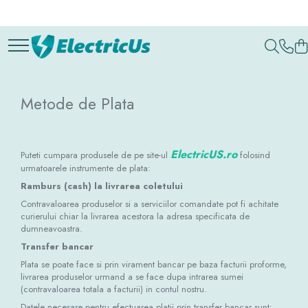
Aparataj electric ultraterminal
Aparataj de protectie
Accesorii instalatii electrice
Iluminat
Tablouri si doze electrice
Producatori
Aparataj modular
Contactoare si relee
Butoane, selectoare, butoane de
Iluminat casnic
Tablouri electrice incastrate
ABB
oprire de urgenta si lampi de
Intreruptoare de putere si
Spații de birouri și retail
Dulapuri metalice
Braytron
semnalizare
Metode de Plata
separatoare de sarcina
Industrial
Organizare santier
Bticino
Intrerupatoare automate
Elmark
Iluminat inteligent
Elvon
Iluminat stradal
ElectricUS.ro
Puteti cumpara produsele de pe site-ul
folosind
Finder
urmatoarele instrumente de plata:
Zone urbane, parcuri și grădini
Gewiss
Ramburs (cash) la livrarea coletului
Accesorii
Giovenzana
Contravaloarea produselor si a serviciilor comandate pot fi achitate
Proiectoare led
curierului chiar la livrarea acestora la adresa specificata de
Milwaukee
dumneavoastra.
Noark
Transfer bancar
Panasonic
Plata se poate face si prin virament bancar pe baza facturii proforme,
Scame
livrarea produselor urmand a se face dupa intrarea sumei
Schneider
(contravaloarea totala a facturii) in contul nostru.
Siemens
Datele necesare pentru efectuarea platii prin transfer bancar sunt: