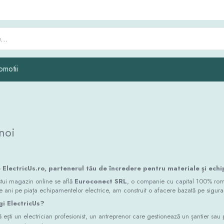
omotii
noi
 ElectricUs.ro, partenerul tău de încredere pentru materiale și ech
stui magazin online se află
Euroconect SRL
, o companie cu capital 100% româ
 ani pe piața echipamentelor electrice, am construit o afacere bazată pe siguranț
gi ElectricUs?
 ești un electrician profesionist, un antreprenor care gestionează un șantier sau 