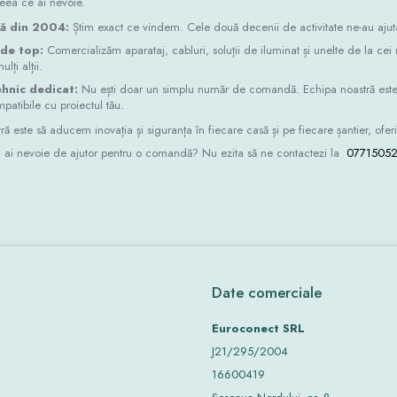
ceea ce ai nevoie.
ță din 2004:
Știm exact ce vindem. Cele două decenii de activitate ne-au ajutat
 de top:
Comercializăm aparataj, cabluri, soluții de iluminat și unelte de la ce
lți alții.
hnic dedicat:
Nu ești doar un simplu număr de comandă. Echipa noastră este pre
patibile cu proiectul tău.
ă este să aducem inovația și siguranța în fiecare casă și pe fiecare șantier, oferin
au ai nevoie de ajutor pentru o comandă? Nu ezita să ne contactezi la
0771505
Date comerciale
Euroconect SRL
J21/295/2004
16600419