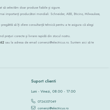
 să selectăm doar produse fiabile și sigure.
i mai importanți producători mondiali: Schneider, ABB, Bticino, Milwaukee,
gătită să îți ofere consultanță tehnică pentru a te asigura că alegi
d prețuri corecte și livrare rapidă din stocul nostru.
262
sau la adresa de email comenzi@electricus.ro. Suntem aici să te
Suport clienti
Luni - Vinezi, 08.00 - 17.00
0726357049
comenzi@electricus.ro