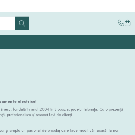
ipamente electrice!
nesc, fondată în anul 2004 în Slobozia, județul Ialomița. Cu o prezență
ă, profesionalism și respect față de clienți.
pur și simplu un pasionat de bricolaj care face modificări acasă, la noi