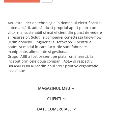
Industrial
Thorn ECO
Vyrtych
Iluminat inteligent
Iluminat stradal
ABB este lider de tehnologie în domeniul electrificării și
automatizării, aducându-si propriul aport pentru un
Zone urbane, parcuri și grădini
viitor mai sustenabil și mai eficient din punct de vedere
Accesorii
al resurselor. Soluțiile companiei conectează know-how-
ul din domeniul ingineriei și software-ul pentru a
Proiectoare led
optimiza modul în care lucrurile sunt fabricate,
manipulate, alimentate și gestionate.
Lichidari stoc
Grupul ABB a fost prezent pe piaţa românească, la
Tablouri si doze electrice
inceput prin cele două companii ASEA si respectiv
Tablouri electrice incastrate
BROWN BOVERI iar din anul 1992 printr-o organizaţie
locală ABB.
Dulapuri metalice
Organizare santier
MAGAZINUL MEU
CLIENTI
DATE COMERCIALE