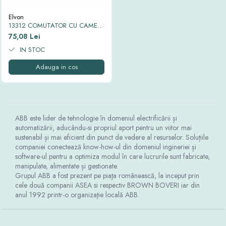
Thorn ECO
Elvon
Vyrtych
13312 COMUTATOR CU CAME
0-1 2P EV126 32A
75,08 Lei
IN STOC
Adauga in cos
ABB este lider de tehnologie în domeniul electrificării și
automatizării, aducându-si propriul aport pentru un viitor mai
sustenabil și mai eficient din punct de vedere al resurselor. Soluțiile
companiei conectează know-how-ul din domeniul ingineriei și
software-ul pentru a optimiza modul în care lucrurile sunt fabricate,
manipulate, alimentate și gestionate.
Grupul ABB a fost prezent pe piaţa românească, la inceput prin
cele două companii ASEA si respectiv BROWN BOVERI iar din
anul 1992 printr-o organizaţie locală ABB.