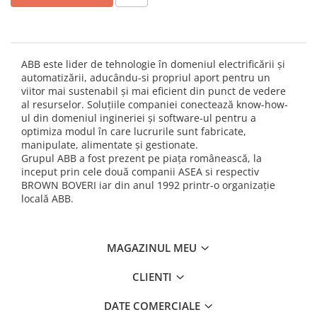
Industrial
Thorn ECO
Vyrtych
Iluminat inteligent
Iluminat stradal
ABB este lider de tehnologie în domeniul electrificării și
automatizării, aducându-si propriul aport pentru un
Zone urbane, parcuri și grădini
viitor mai sustenabil și mai eficient din punct de vedere
Accesorii
al resurselor. Soluțiile companiei conectează know-how-
ul din domeniul ingineriei și software-ul pentru a
Proiectoare led
optimiza modul în care lucrurile sunt fabricate,
manipulate, alimentate și gestionate.
Lichidari stoc
Grupul ABB a fost prezent pe piaţa românească, la
Tablouri si doze electrice
inceput prin cele două companii ASEA si respectiv
Tablouri electrice incastrate
BROWN BOVERI iar din anul 1992 printr-o organizaţie
locală ABB.
Dulapuri metalice
Organizare santier
MAGAZINUL MEU
CLIENTI
DATE COMERCIALE