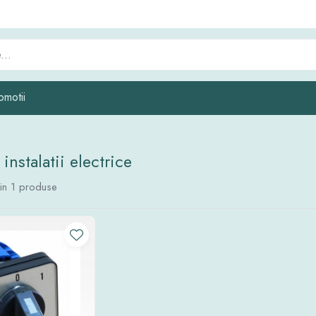
omotii
instalatii electrice
in
1
produse