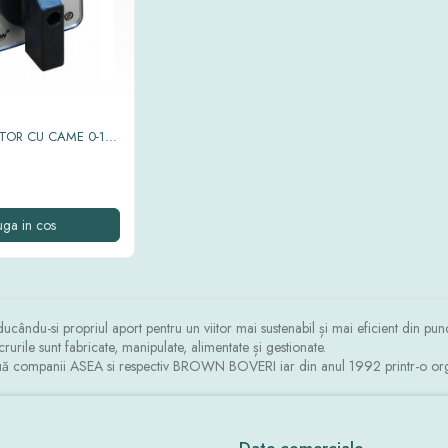
TOR CU CAME 0-1
ga in cos
aducându-si propriul aport pentru un viitor mai sustenabil și mai eficient din 
rurile sunt fabricate, manipulate, alimentate și gestionate.
ouă companii ASEA si respectiv BROWN BOVERI iar din anul 1992 printr-o org