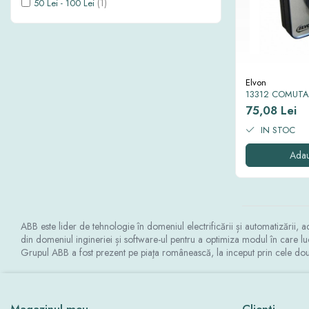
(1)
50 Lei - 100 Lei
Industrial
Thorn ECO
Vyrtych
Iluminat inteligent
Iluminat stradal
Zone urbane, parcuri și grădini
Elvon
13312 COMUTA
Accesorii
2P EV126 32A
75,08 Lei
Proiectoare led
IN STOC
Lichidari stoc
Adau
Tablouri si doze electrice
Tablouri electrice incastrate
Dulapuri metalice
Organizare santier
ABB este lider de tehnologie în domeniul electrificării și automatizării, 
din domeniul ingineriei și software-ul pentru a optimiza modul în care luc
Grupul ABB a fost prezent pe piaţa românească, la inceput prin cele d