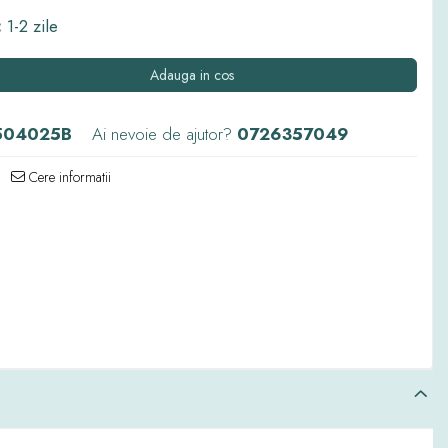
:
1-2 zile
Adauga in cos
504025B
Ai nevoie de ajutor?
0726357049
Cere informatii