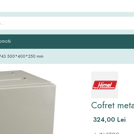
omotii
c IP43 500*400*250 mm
Cofret me
324,00 Lei