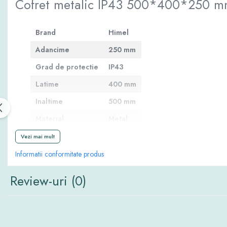
Cofret metalic IP43 500*400*250 
Brand
Himel
Adancime
250 mm
Grad de protectie
IP43
Latime
400 mm
Inaltime
500 mm
Material
Metal
Vezi mai mult
Informatii conformitate produs
Review-uri
(0)