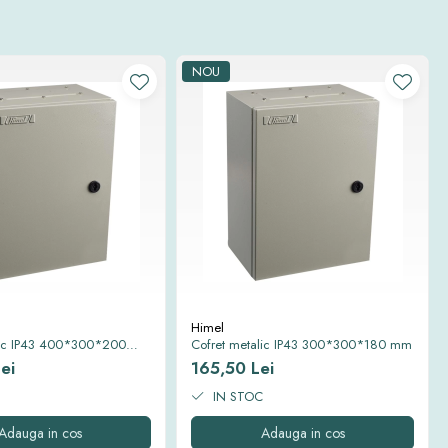
NOU
Himel
lic IP43 400*300*200
Cofret metalic IP43 300*300*180 mm
ei
165,50 Lei
IN STOC
Adauga in cos
Adauga in cos