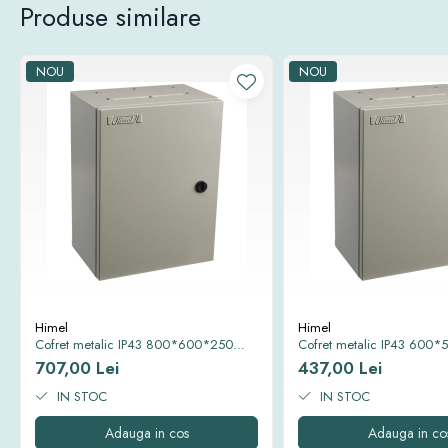
Produse similare
NOU
NOU
Himel
Himel
Cofret metalic IP43 800*600*250
Cofret metalic IP43 60
mm
707,00 Lei
437,00 Lei
IN STOC
IN STOC
Adauga in cos
Adauga in co