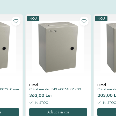
NOU
NOU
Himel
Himel
0*500*250 mm
Cofret metalic IP43 600*400*200
Cofret meta
mm
mm
363,00 Lei
203,00 L
IN STOC
IN STOC
s
Adauga in cos