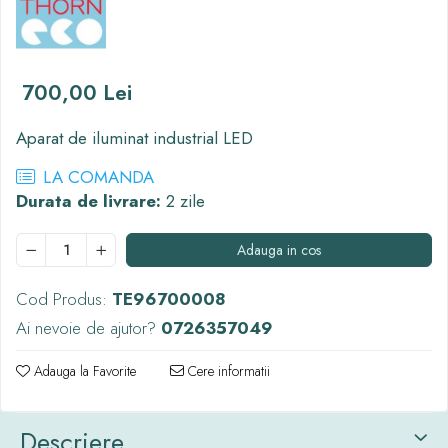
Thorn ECO
Vyrtych
700,00 Lei
Aparat de iluminat industrial LED
LA COMANDA
Durata de livrare:
2 zile
Adauga in cos
Cod Produs:
TE96700008
Ai nevoie de ajutor?
0726357049
Adauga la Favorite
Cere informatii
Descriere