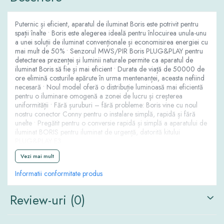
Puternic și eficient, aparatul de iluminat Boris este potrivit pentru
spații înalte • Boris este alegerea ideală pentru înlocuirea unula-unu
a unei soluții de iluminat convenționale și economisirea energiei cu
mai mult de 50% • Senzorul MWS/PIR Boris PLUG&PLAY pentru
detectarea prezenței și luminii naturale permite ca aparatul de
iluminat Boris să fie și mai eficient • Durata de viață de 50000 de
ore elimină costurile apărute în urma mentenanței, aceasta nefiind
necesară • Noul model oferă o distribuție luminoasă mai eficientă
pentru o iluminare omogenă a zonei de lucru și creșterea
uniformității • Fără șuruburi – fără probleme: Boris vine cu noul
nostru conector Conny pentru o instalare simplă, rapidă și fără
unelte • Pregătit pentru o conversie rapidă și simplă a aparatului de
iluminat BORIS pentru iluminat de urgență, datorită kitului
PLUG&PLAY E3
Catalog
Vezi mai mult
Informatii conformitate produs
Review-uri
(0)