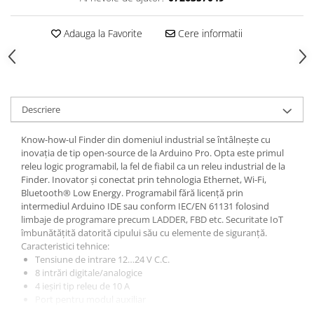
Adauga la Favorite
Cere informatii
Descriere
Know-how-ul Finder din domeniul industrial se întâlnește cu
inovația de tip open-source de la Arduino Pro. Opta este primul
releu logic programabil, la fel de fiabil ca un releu industrial de la
Finder. Inovator și conectat prin tehnologia Ethernet, Wi-Fi,
Bluetooth® Low Energy. Programabil fără licență prin
intermediul Arduino IDE sau conform IEC/EN 61131 folosind
limbaje de programare precum LADDER, FBD etc. Securitate IoT
îmbunătățită datorită cipului său cu elemente de siguranță.
Caracteristici tehnice:
Tensiune de intrare 12…24 V C.C.
8 intrări digitale/analogice
4 ieșiri tip releu de 10 A
Port pentru modul auxiliar
Procesor puternic (STM32H747XI Dual-Core CORTEX®-