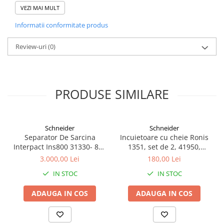
VEZI MAI MULT
M7+M4 MCU)
Securitate IoT îmbunătățită datorită cipului cu element de
Informatii conformitate produs
siguranță
Disponibil în 3 versiuni
Review-uri
(0)
LITE
– 8A.04.9.024.8300
PLUS
– 8A.04.9.024.8310
ADVANCED
– 8A.04.9.024.8320
PRODUSE SIMILARE
Schneider
Schneider
Separator De Sarcina
Incuietoare cu cheie Ronis
Interpact Ins800 31330- 800
1351, set de 2, 41950,
A - 3 Poli
Schneider Electric
3.000,00 Lei
180,00 Lei
IN STOC
IN STOC
ADAUGA IN COS
ADAUGA IN COS