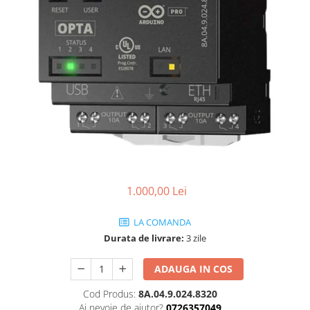
Thorn ECO
Vyrtych
1.000,00 Lei
LA COMANDA
Durata de livrare:
3 zile
ADAUGA IN COS
Cod Produs:
8A.04.9.024.8320
Ai nevoie de ajutor?
0726357049