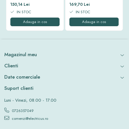
STRADAL LED SMD EQUINOX
STRADAL LED SMD EQUINOX
150,14 Lei
169,70 Lei
II 6500K IP65 30W
II 6500K IP65 50W
IN STOC
IN STOC
Adauga in cos
Adauga in cos
Magazinul meu
Clienti
Date comerciale
Suport clienti
Luni - Vinezi, 08.00 - 17.00
0726357049
comenzi@electricus.ro