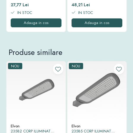
LED IP65 6500K 10W
LED IP65 6500K 20W
27,77 Lei
48,21 Lei
IN STOC
IN STOC
Adauga in cos
Adauga in cos
Produse similare
NOU
NOU
Elvon
Elvon
23582 CORP ILUMINAT
23585 CORP ILUMINAT