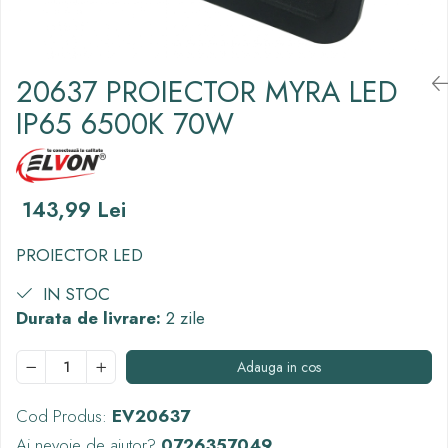
Thorn ECO
Vyrtych
20637 PROIECTOR MYRA LED
IP65 6500K 70W
143,99 Lei
PROIECTOR LED
IN STOC
Durata de livrare:
2 zile
Adauga in cos
Cod Produs:
EV20637
Ai nevoie de ajutor?
0726357049