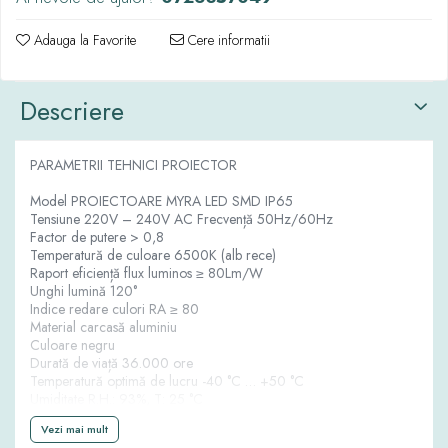
Adauga la Favorite
Cere informatii
Descriere
PARAMETRII TEHNICI PROIECTOR
Model PROIECTOARE MYRA LED SMD IP65
Tensiune 220V – 240V AC Frecvență 50Hz/60Hz
Factor de putere > 0,8
Temperatură de culoare 6500K (alb rece)
Raport eficiență flux luminos ≥ 80Lm/W
Unghi lumină 120°
Indice redare culori RA ≥ 80
Material carcasă aluminiu
Culoare negru
Durată de viață 36.000 ore
Temperatură optimă de lucru -40 °C … +50 °C
Umiditate R.H.: 93%, T: 25 °C
Rezistență la impact componente fragile (ex: geam): IK05
Vezi mai mult
(0,50Nm) alte componente: IK06 (0,70Nm)