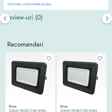
Clasă izolație electrică Clasa I
Informatii conformitate produs
Grad protecție praf și umezeală IP65
Dimensiuni 215 × 206 × 35 mm
Garanție 2 ani
Review-uri
(0)
Recomandari
Elvon
Elvon
20622 PROIECTOR MYRA
20628 PROIECTOR MYRA