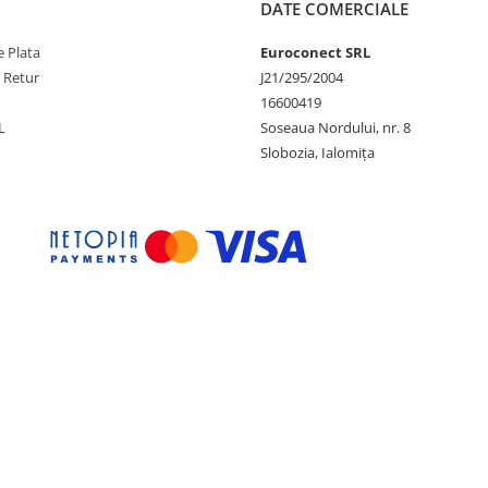
DATE COMERCIALE
 Plata
Euroconect SRL
e Retur
J21/295/2004
16600419
L
Soseaua Nordului, nr. 8
Slobozia, Ialomița