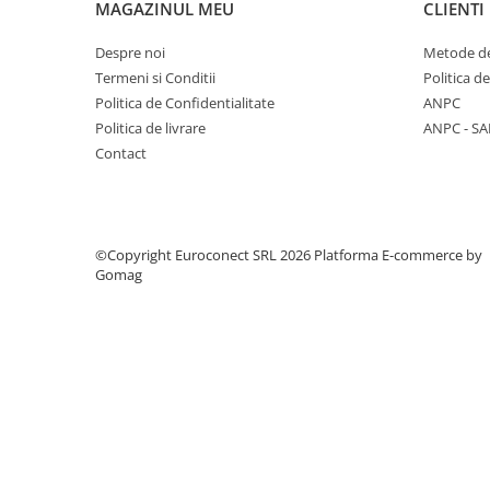
MAGAZINUL MEU
CLIENTI
Industrial
Thorn ECO
Despre noi
Metode de
Vyrtych
Iluminat inteligent
Termeni si Conditii
Politica d
Iluminat stradal
Politica de Confidentialitate
ANPC
Zone urbane, parcuri și grădini
Politica de livrare
ANPC - SA
Contact
Accesorii
Proiectoare led
Lichidari stoc
Tablouri si doze electrice
©Copyright Euroconect SRL 2026
Platforma E-commerce by
Gomag
Tablouri electrice incastrate
Dulapuri metalice
Organizare santier