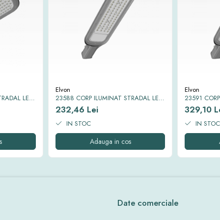
Elvon
Elvon
TRADAL LED
23588 CORP ILUMINAT STRADAL LED
23591 CORP
P65 50W
SMD EQUINOX II 6500K IP65 70W
SMD EQUINO
232,46 Lei
329,10 L
IN STOC
IN STOC
s
Adauga in cos
Date comerciale