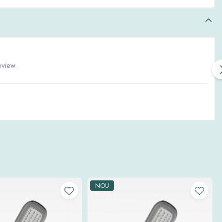
eview.
NOU