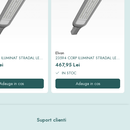
Elvon
 ILUMINAT STRADAL LED
23594 CORP ILUMINAT STRADAL LED
X II 6500K IP65 100 W
SMD EQUINOX II 6500K IP65 150W
ei
467,95 Lei
IN STOC
Adauga in cos
Adauga in cos
Suport clienti