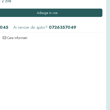
:
2 zile
Adauga in cos
045
Ai nevoie de ajutor?
0726357049
Cere informatii