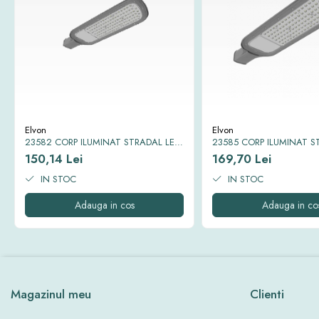
Elvon
Elvon
23582 CORP ILUMINAT STRADAL LED
23585 CORP ILUMINAT S
SMD EQUINOX II 6500K IP65 30W
SMD EQUINOX II 6500K I
150,14 Lei
169,70 Lei
IN STOC
IN STOC
Adauga in cos
Adauga in co
Magazinul meu
Clienti