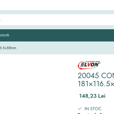
omotii
16.5×58mm
20045 CO
181×116.
148,23 Lei
IN STOC