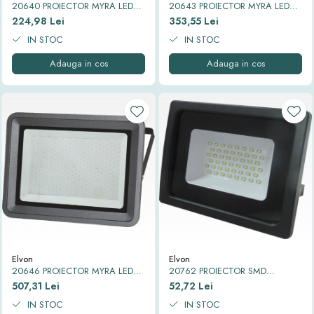
20640 PROIECTOR MYRA LED
20643 PROIECTOR MYRA LED
IP65 6500K 100W
IP65 6500K 150W
224,98 Lei
353,55 Lei
IN STOC
IN STOC
Adauga in cos
Adauga in cos
Elvon
Elvon
20646 PROIECTOR MYRA LED
20762 PROIECTOR SMD
IP65 6500K 200W
SPARTAN SLIM LED IP65 6500K
507,31 Lei
52,72 Lei
10W
IN STOC
IN STOC