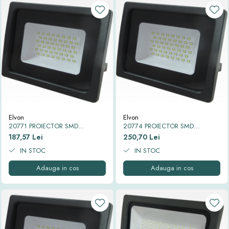
Elvon
Elvon
20771 PROIECTOR SMD
20774 PROIECTOR SMD
SPARTAN SLIM LED IP65 6500K
SPARTAN SLIM LED IP65 6500K
187,57 Lei
250,70 Lei
50W
70W
IN STOC
IN STOC
Adauga in cos
Adauga in cos