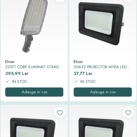
Elvon
Elvon
23571 CORP ILUMINAT STRADAL
20622 PROIECTOR MYRA LED
LED SMD EQUINOX SMART
IP65 6500K 10W
395,99 Lei
27,77 Lei
6500K IP65 100 W
IN STOC
IN STOC
Adauga in cos
Adauga in cos