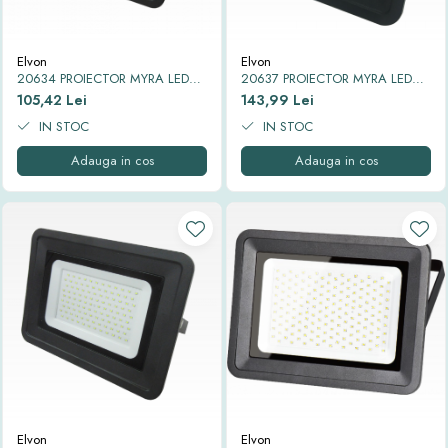
Elvon
Elvon
20634 PROIECTOR MYRA LED
20637 PROIECTOR MYRA LED
IP65 6500K 50W
IP65 6500K 70W
105,42 Lei
143,99 Lei
IN STOC
IN STOC
Adauga in cos
Adauga in cos
Elvon
Elvon