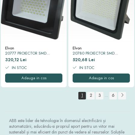
Elvon
Elvon
20777 PROIECTOR SMD
20780 PROIECTOR SMD
SPARTAN SLIM LED IP65 6500K
SPARTAN SLIM LED IP65 6500K
320,12 Lei
520,68 Lei
100W
150W
IN STOC
IN STOC
Adauga in cos
Adauga in cos
1
2
3
6
...
ABB este lider de tehnologie în domeniul electrificării și
automatizării, aducându-si propriul aport pentru un viitor mai
sustenabil și mai eficient din punct de vedere al resurselor. Soluțiile