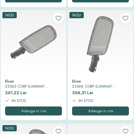
NOU
NOU
Elvon
Elvon
23565 CORP ILUMINAT
23568 CORP ILUMINAT
STRADAL LED SMD EQUINOX
STRADAL LED SMD EQUINOX
261,22 Lei
306,51 Lei
SMART 6500K IP65 50W
SMART 6500K IP65 70W
IN STOC
IN STOC
Adauga in cos
Adauga in cos
NOU