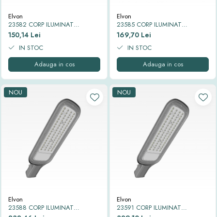
Thorn ECO
Elvon
Elvon
Vyrtych
23582 CORP ILUMINAT
23585 CORP ILUMINAT
STRADAL LED SMD EQUINOX II
STRADAL LED SMD EQUINOX II
150,14 Lei
169,70 Lei
6500K IP65 30W
6500K IP65 50W
IN STOC
IN STOC
Adauga in cos
Adauga in cos
NOU
NOU
Elvon
Elvon
23588 CORP ILUMINAT
23591 CORP ILUMINAT
STRADAL LED SMD EQUINOX II
STRADAL LED SMD EQUINOX II