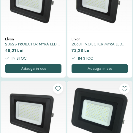
Elvon
Elvon
20628 PROIECTOR MYRA LED
20631 PROIECTOR MYRA LED
IP65 6500K 20W
IP65 6500K 30W
48,21 Lei
73,28 Lei
IN STOC
IN STOC
Adauga in cos
Adauga in cos