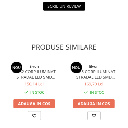
SCRIE UN REVIEW
PRODUSE SIMILARE
Elvon
Elvon
NOU
NOU
23582 CORP ILUMINAT
23585 CORP ILUMINAT
STRADAL LED SMD
STRADAL LED SMD
EQUINOX II 6500K IP65 30W
EQUINOX II 6500K IP65 50W
150,14 Lei
169,70 Lei
IN STOC
IN STOC
ADAUGA IN COS
ADAUGA IN COS