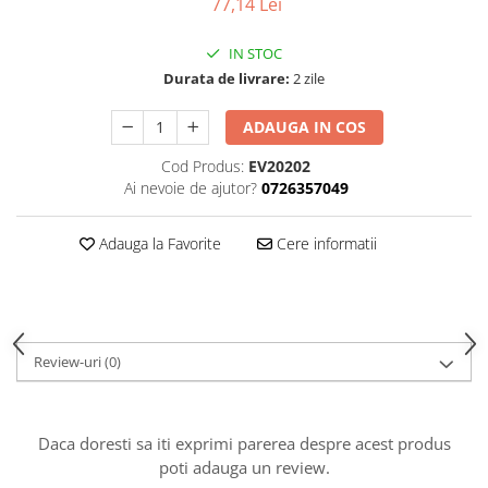
77,14 Lei
Thorn ECO
IN STOC
Vyrtych
Durata de livrare:
2 zile
ADAUGA IN COS
Cod Produs:
EV20202
Ai nevoie de ajutor?
0726357049
Adauga la Favorite
Cere informatii
Review-uri
(0)
Daca doresti sa iti exprimi parerea despre acest produs
poti adauga un review.