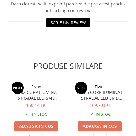
Daca doresti sa iti exprimi parerea despre acest produs
poti adauga un review.
SCRIE UN REVIEW
PRODUSE SIMILARE
Elvon
Elvon
NOU
NOU
23582 CORP ILUMINAT
23585 CORP ILUMINAT
STRADAL LED SMD
STRADAL LED SMD
EQUINOX II 6500K IP65 30W
EQUINOX II 6500K IP65 50W
150,14 Lei
169,70 Lei
IN STOC
IN STOC
ADAUGA IN COS
ADAUGA IN COS