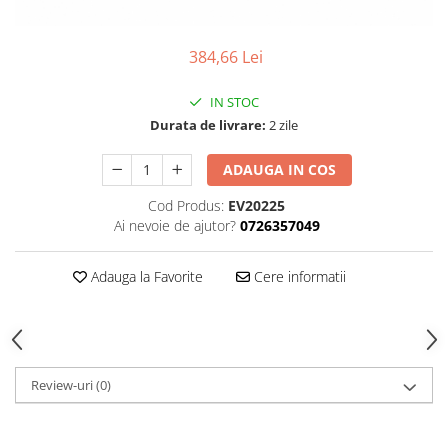
Thorn ECO
Vyrtych
384,66 Lei
IN STOC
Durata de livrare:
2 zile
ADAUGA IN COS
Cod Produs:
EV20225
Ai nevoie de ajutor?
0726357049
Adauga la Favorite
Cere informatii
Review-uri
(0)