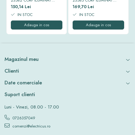
23582 CORP ILUMINAT
23585 CORP ILUMINAT
STRADAL LED SMD EQUINOX
STRADAL LED SMD EQUINOX
150,14 Lei
169,70 Lei
II 6500K IP65 30W
II 6500K IP65 50W
IN STOC
IN STOC
Adauga in cos
Adauga in cos
Magazinul meu
Clienti
Date comerciale
Suport clienti
Luni - Vinezi, 08.00 - 17.00
0726357049
comenzi@electricus.ro