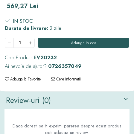
569,27 Lei
Thorn ECO
Vyrtych
IN STOC
Durata de livrare:
2 zile
Adauga in cos
Cod Produs:
EV20232
Ai nevoie de ajutor?
0726357049
Adauga la Favorite
Cere informatii
Review-uri
(0)
Daca doresti sa iti exprimi parerea despre acest produs
poti adauga un review.