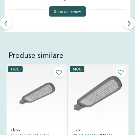
Scrie un review
Produse similare
NOU
NOU
Elvon
Elvon