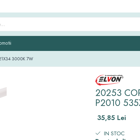
omotii
X21X34 3000K 7W
20253 COR
P2010 535
35,85 Lei
IN STOC