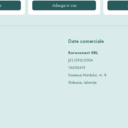
s
Adauga in cos
Date comerciale
Euroconect SRL
J21/295/2004
16600419
Soseaua Nordului, nr. 8
Slobozia, Ialomița