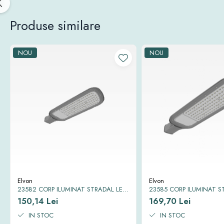
Produse similare
NOU
NOU
Elvon
Elvon
23582 CORP ILUMINAT STRADAL LED
23585 CORP ILUMINAT S
SMD EQUINOX II 6500K IP65 30W
SMD EQUINOX II 6500K I
150,14 Lei
169,70 Lei
IN STOC
IN STOC