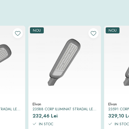
NOU
NOU
Elvon
Elvon
TRADAL LED
23588 CORP ILUMINAT STRADAL LED
23591 CORP
P65 50W
SMD EQUINOX II 6500K IP65 70W
SMD EQUINO
232,46 Lei
329,10 L
IN STOC
IN STOC