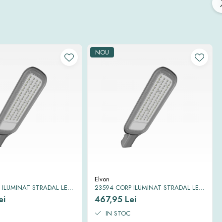
NOU
Elvon
 ILUMINAT STRADAL LED
23594 CORP ILUMINAT STRADAL LED
X II 6500K IP65 100 W
SMD EQUINOX II 6500K IP65 150W
ei
467,95 Lei
IN STOC