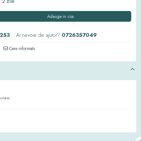
:
2 zile
Adauga in cos
253
Ai nevoie de ajutor?
0726357049
Cere informatii
eview.