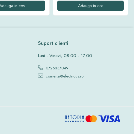
Adauga in cos
Adauga in cos
Suport clienti
Luni - Vinezi, 08.00 - 17.00
0726357049
comenzi@electricus.ro