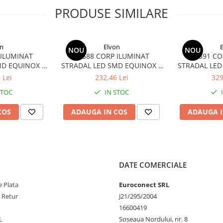
PRODUSE SIMILARE
n
Elvon
NOU
NOU
 ILUMINAT
23588 CORP ILUMINAT
23591 CO
D EQUINOX II
STRADAL LED SMD EQUINOX II
STRADAL LED
65 50W
6500K IP65 70W
6500K 
 Lei
232,46 Lei
329
STOC
IN STOC
COS
ADAUGA IN COS
ADAUGA I
DATE COMERCIALE
 Plata
Euroconect SRL
e Retur
J21/295/2004
16600419
L
Soseaua Nordului, nr. 8