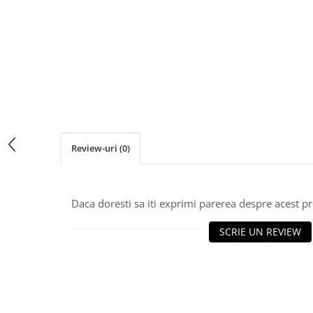
Industrial
Thorn ECO
Vyrtych
Iluminat inteligent
Iluminat stradal
Zone urbane, parcuri și grădini
Accesorii
Proiectoare led
Lichidari stoc
Review-uri
(0)
Tablouri si doze electrice
Tablouri electrice incastrate
Dulapuri metalice
Daca doresti sa iti exprimi parerea despre acest 
Organizare santier
SCRIE UN REVIEW