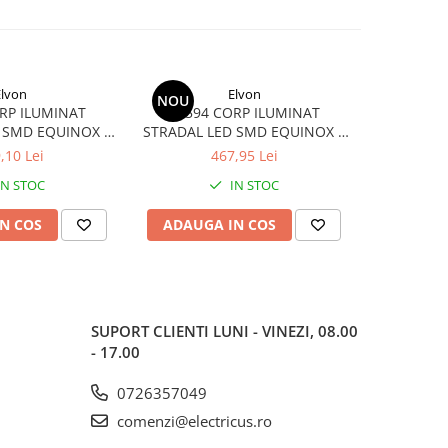
Elvon
Elvon
NOU
NOU
RP ILUMINAT
23594 CORP ILUMINAT
23562
 SMD EQUINOX II
STRADAL LED SMD EQUINOX II
STRADAL
IP65 100 W
6500K IP65 150W
SMART 
,10 Lei
467,95 Lei
IN STOC
IN STOC
N COS
ADAUGA IN COS
ADAUG
SUPORT CLIENTI
LUNI - VINEZI, 08.00
- 17.00
0726357049
comenzi@electricus.ro