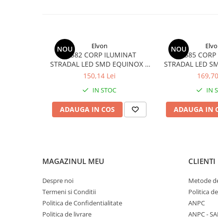
Elvon
Elvo
NOU
NOU
23582 CORP ILUMINAT
23585 CORP
STRADAL LED SMD EQUINOX II
STRADAL LED SM
6500K IP65 30W
6500K IP
150,14 Lei
169,70
IN STOC
IN 
ADAUGA IN COS
ADAUGA IN 
MAGAZINUL MEU
CLIENTI
Despre noi
Metode de
Termeni si Conditii
Politica d
Politica de Confidentialitate
ANPC
Politica de livrare
ANPC - SA