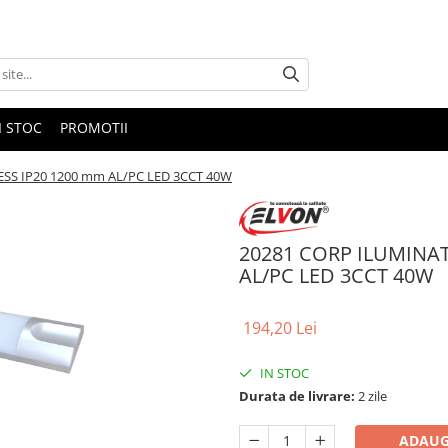
I STOC
PROMOTII
SS IP20 1200 mm AL/PC LED 3CCT 40W
20281 CORP ILUMINAT
AL/PC LED 3CCT 40W
194,20 Lei
IN STOC
Durata de livrare:
2 zile
ADAUG