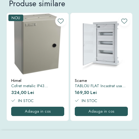
Produse similare
NOU
Himel
Scame
Cofret metalic IP43
TABLOU FLAT Incastrat usa
500*400*250 mm
Alba cadru si usa metal IP40
324,00 Lei
169,50 Lei
343x368x90mm 12+2 MOD
IN STOC
677.1012.1
IN STOC
Adauga in cos
Adauga in cos