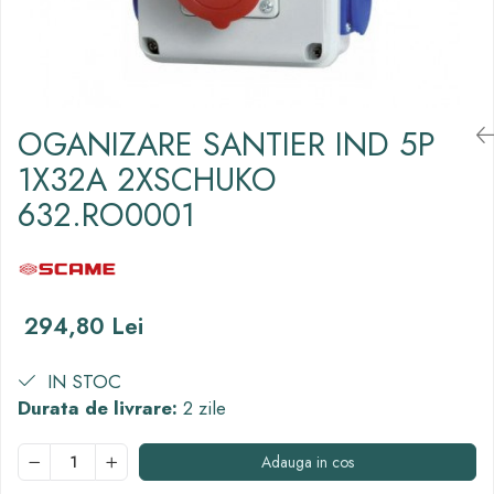
Thorn ECO
Vyrtych
OGANIZARE SANTIER IND 5P
1X32A 2XSCHUKO
632.RO0001
294,80 Lei
IN STOC
Durata de livrare:
2 zile
Adauga in cos