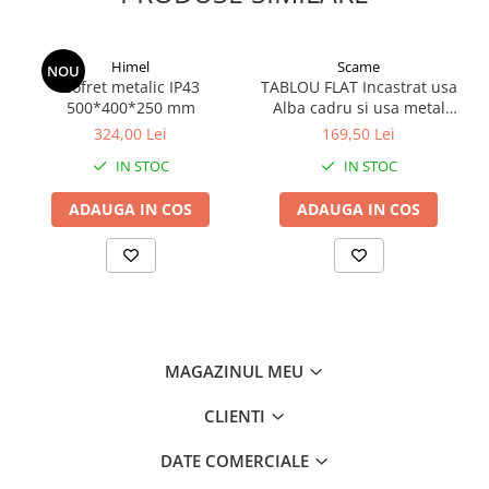
Himel
Scame
NOU
Cofret metalic IP43
TABLOU FLAT Incastrat usa
500*400*250 mm
Alba cadru si usa metal
IP40 343x368x90mm 12+2
324,00 Lei
169,50 Lei
MOD 677.1012.1
IN STOC
IN STOC
ADAUGA IN COS
ADAUGA IN COS
MAGAZINUL MEU
CLIENTI
DATE COMERCIALE