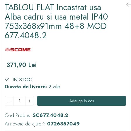
TABLOU FLAT Incastrat usa
Thorn ECO
Alba cadru si usa metal IP40
Vyrtych
753x368x91mm 48+8 MOD
677.4048.2
371,90 Lei
IN STOC
Durata de livrare:
2 zile
Adauga in cos
Cod Produs:
SC677.4048.2
Ai nevoie de ajutor?
0726357049