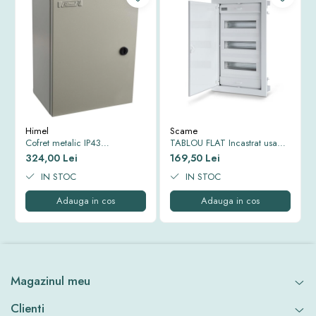
Himel
Scame
Cofret metalic IP43
TABLOU FLAT Incastrat usa
500*400*250 mm
Alba cadru si usa metal IP40
324,00 Lei
169,50 Lei
343x368x90mm 12+2 MOD
IN STOC
677.1012.1
IN STOC
Adauga in cos
Adauga in cos
Magazinul meu
Clienti