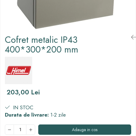
Thorn ECO
Vyrtych
Cofret metalic IP43
400*300*200 mm
203,00 Lei
IN STOC
Durata de livrare:
1-2 zile
Adauga in cos