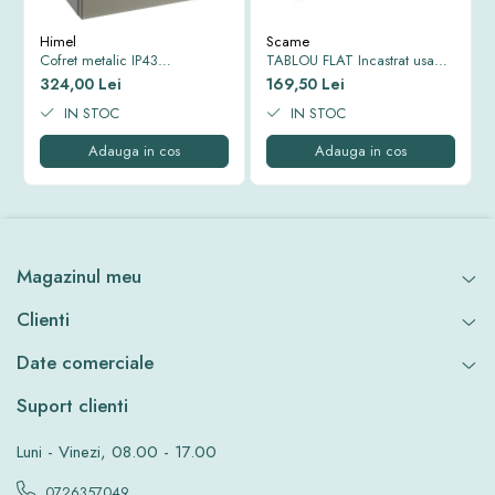
Himel
Scame
Cofret metalic IP43
TABLOU FLAT Incastrat usa
500*400*250 mm
Alba cadru si usa metal IP40
324,00 Lei
169,50 Lei
343x368x90mm 12+2 MOD
IN STOC
677.1012.1
IN STOC
Adauga in cos
Adauga in cos
Magazinul meu
Clienti
Date comerciale
Suport clienti
Luni - Vinezi, 08.00 - 17.00
0726357049