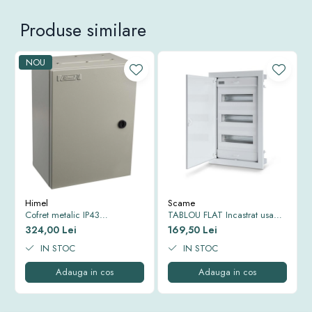
Produse similare
NOU
Himel
Scame
Cofret metalic IP43
TABLOU FLAT Incastrat usa
500*400*250 mm
Alba cadru si usa metal IP40
324,00 Lei
169,50 Lei
343x368x90mm 12+2 MOD
IN STOC
677.1012.1
IN STOC
Adauga in cos
Adauga in cos